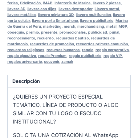
ferias
,
fidelización
,
IMAP
,
Infantería de Marina
,
llavero 2 piezas
,
llavero 3D
,
llavero con dijes
,
llavero destapador
,
Llavero metal
,
llavero metálico
,
llavero miniatura 3D
,
llavero multifunción
,
llavero
porta celular
,
llavero porta Smartphone
,
llavero publicitario
,
Marina
de Guerra del Perú
,
marketing
,
merch
,
merchandising
,
metal
,
MGP
,
obsequio
,
premio
,
presente
,
promocionales
,
publicidad
,
puñal
,
reconocimiento
,
recuerdo
,
recuerdos bautizo
,
recuerdos de
matrimonio
,
recuerdos de promoción
,
recuerdos primera comunión
,
recuerdos religiosos
,
recursos humanos
,
regalo
,
regalo corporativo
,
regalo ejecutivo
,
regalo Premium
,
regalo publicitario
,
regalo VIP
,
regalos aniversario
,
souvenir
,
zamak
Descripción
¿QUIERES UN PROYECTO ESPECIAL
TEMÁTICO, LÍNEA DE PRODUCTO O ALGO
SIMILAR CON TU LOGO O ESCUDO
INSTITUCIONAL?
SOLICITA UNA COTIZACIÓN AL WhatsApp