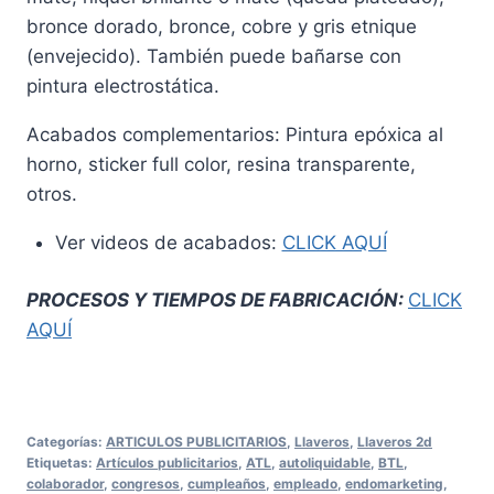
bronce dorado, bronce, cobre y gris etnique
(envejecido). También puede bañarse con
pintura electrostática.
Acabados complementarios: Pintura epóxica al
horno, sticker full color, resina transparente,
otros.
Ver videos de acabados:
CLICK AQUÍ
PROCESOS Y TIEMPOS DE FABRICACIÓN:
CLICK
AQUÍ
Categorías:
ARTICULOS PUBLICITARIOS
,
Llaveros
,
Llaveros 2d
Etiquetas:
Artículos publicitarios
,
ATL
,
autoliquidable
,
BTL
,
colaborador
,
congresos
,
cumpleaños
,
empleado
,
endomarketing
,